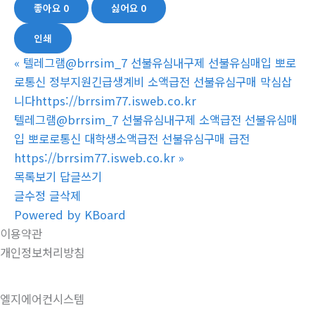
좋아요
0
싫어요
0
인쇄
«
텔레그램@brrsim_7 선불유심내구제 선불유심매입 뽀로
로통신 정부지원긴급생계비 소액급전 선불유심구매 막심삽
니다https://brrsim77.isweb.co.kr
텔레그램@brrsim_7 선불유심내구제 소액급전 선불유심매
입 뽀로로통신 대학생소액급전 선불유심구매 급전
https://brrsim77.isweb.co.kr
»
목록보기
답글쓰기
글수정
글삭제
Powered by KBoard
이용약관
개인정보처리방침
엘지에어컨시스템