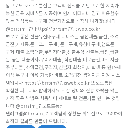
앞으로도 뽀로로 통신은 고객의 신뢰를 기반으로 한 지속가
능한 금융 서비스를 제공하며 언제 어디서나 믿고 이용할수
있는 정식등록 내구제 전문기업으로 성장해 나가겠습니다
@brrsim_77 https://brrsim77.isweb.co.kr
뽀로로 통신 선불유심내구제 서비스는 급전대출‚급전¸소액
급전ˏ가개통،폰테크،내구제¸폰내구제‚유심내구제ˎ핸드폰내
구제ˏ대출ˏ소액대출ˎ무직자대출ˏ선불유심‚선불폰‚급전ˏ급한
돈ˏ꽁돈،대출이자،무이자대출¸작업대출‚바로급전‚바로지급ˎ
주부대출¸소액급전,무직자,신불자,회생자,대학생 등 만19세
이상 누구나 이용 가능한 바로 소액급전 생계자금 지원 시스
템입니다 https://brrsim77.isweb.co.kr 뽀로로통신
확실한 파트너와 함께하세요 시간 낭비와 신용 하락을 막는
가장 좋은 방법은 처음부터 제대로 된 전문가를 만나는 것입
니다 @brrsim_7 뽀로로통신
텔레그램@brrsim_7 고객님의 상황을 최우선으로 고려하여
최적의 결과를 만들어 드립니다.