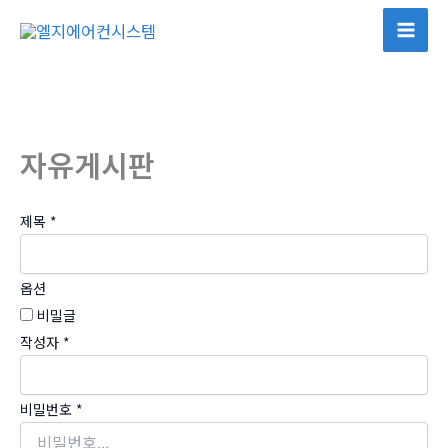
콘
텐
Mai
츠
Men
로
건
너
자유게시판
뛰
기
제목
*
옵션
비밀글
작성자
*
비밀번호
*